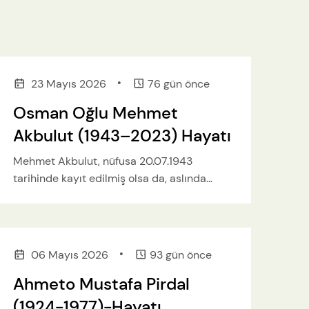
•
23 Mayıs 2026
76 gün önce
Osman Oğlu Mehmet
Akbulut (1943–2023) Hayatı
Mehmet Akbulut, nüfusa 20.07.1943
tarihinde kayıt edilmiş olsa da, aslında
15.08.1941 tarihinde Şadı Tepealan Yaylası
eski obada dünyaya gelmiştir.
•
06 Mayıs 2026
93 gün önce
Ahmeto Mustafa Pirdal
(1924-1977)-Hayatı