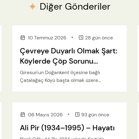
Diğer Gönderiler
•
10 Temmuz 2026
28 gün önce
Çevreye Duyarlı Olmak Şart:
Köylerde Çöp Sorunu
Büyüyor
Giresun'un Doğankent ilçesine bağlı
Çatalağaç Köyü başta olmak üzere
çevredeki birçok köyde çöp
konteynerlerinin uzun süredir
boşaltılmaması vatandaşların tepkisine
neden oluyor.
•
06 Mayıs 2026
93 gün önce
Ali Pir (1934–1995) – Hayatı