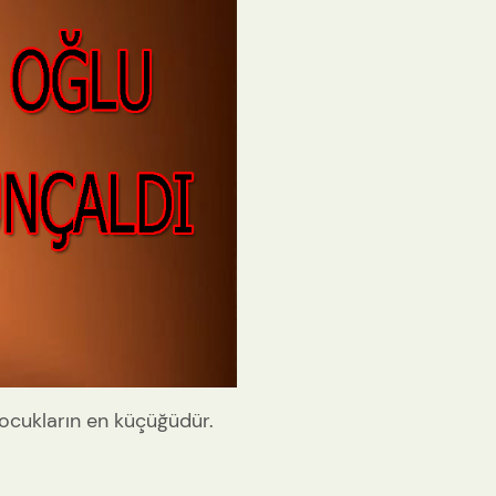
çocukların en küçüğüdür.