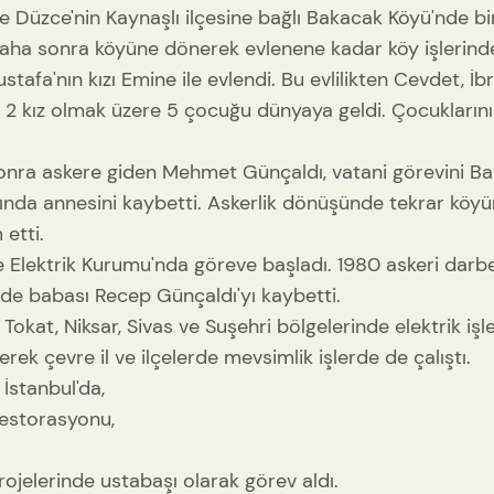
re Düzce'nin Kaynaşlı ilçesine bağlı Bakacak Köyü'nde b
ha sonra köyüne dönerek evlenene kadar köy işlerinde 
tafa'nın kızı Emine ile evlendi. Bu evlilikten Cevdet, İb
, 2 kız olmak üzere 5 çocuğu dünyaya geldi. Çocukları
 sonra askere giden Mehmet Günçaldı, vatani görevini Ba
asında annesini kaybetti. Askerlik dönüşünde tekrar köy
etti.
ye Elektrik Kurumu'nda göreve başladı. 1980 askeri darbe
sinde babası Recep Günçaldı'yı kaybetti.
Tokat, Niksar, Sivas ve Suşehri bölgelerinde elektrik işl
 çevre il ve ilçelerde mevsimlik işlerde de çalıştı.
İstanbul'da,
restorasyonu,
ojelerinde ustabaşı olarak görev aldı.