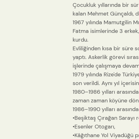
Çocukluk yıllarında bir sü
kalan Mehmet Günçaldı, da
1967 yılında Mamutgilin Mus
Fatma isimlerinde 3 erkek
kurdu.
Evliliğinden kısa bir süre
yaptı. Askerlik görevi sır
işlerinde çalışmaya devam 
1979 yılında Rize'de Türki
son verildi. Aynı yıl içeri
1980–1986 yılları arasında 
zaman zaman köyüne dönerek
1986–1990 yılları arasında 
•Beşiktaş Çırağan Sarayı 
•Esenler Otogarı,
•Kâğıthane Yol Viyadüğü pr