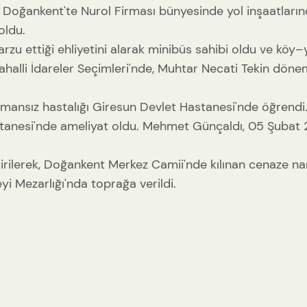
a Doğankent'te Nurol Firması bünyesinde yol inşaatları
oldu.
 arzu ettiği ehliyetini alarak minibüs sahibi oldu ve köy
ahalli İdareler Seçimleri'nde, Muhtar Necati Tekin döne
mansız hastalığı Giresun Devlet Hastanesi'nde öğrendi. 
tanesi'nde ameliyat oldu. Mehmet Günçaldı, 05 Şubat 2
irilerek, Doğankent Merkez Camii'nde kılınan cenaze n
i Mezarlığı'nda toprağa verildi.