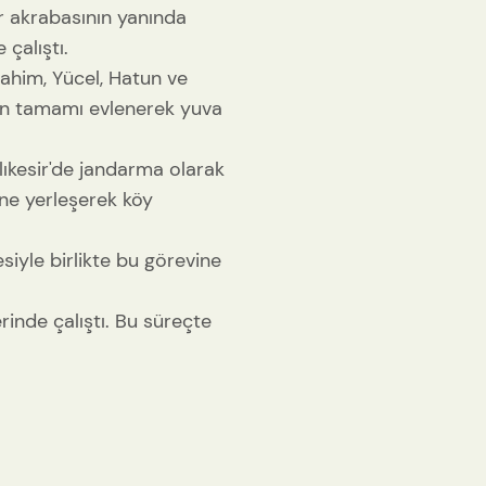
ir akrabasının yanında
çalıştı.
rahim, Yücel, Hatun ve
nın tamamı evlenerek yuva
lıkesir'de jandarma olarak
üne yerleşerek köy
siyle birlikte bu görevine
erinde çalıştı. Bu süreçte