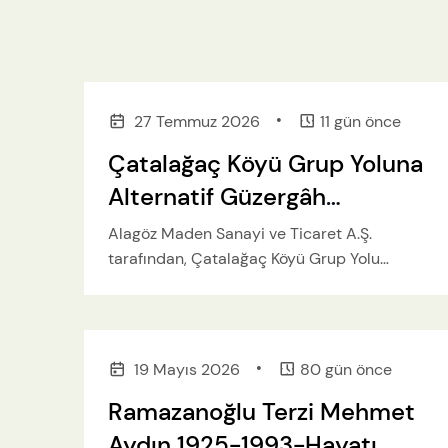
•
27 Temmuz 2026
11 gün önce
Çatalağaç Köyü Grup Yoluna
Alternatif Güzergâh
Çalışmaları Hızla Devam
Alagöz Maden Sanayi ve Ticaret A.Ş.
Ediyor
tarafından, Çatalağaç Köyü Grup Yolu
üzerindeki trafik yoğunluğunu azaltmak,
ulaşımı daha güvenli hale getirmek ve grup
yolunun kullanımını en aza indirmek
amacıyla başlatılan alternatif güzergâh
•
19 Mayıs 2026
80 gün önce
yapım çalışmaları aralıksız sürüyor.
Ramazanoğlu Terzi Mehmet
Aydın 1925-1993-Hayatı