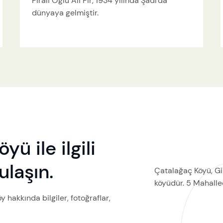
Pirali Oğlu Ali Pir, 1934 yılında Şadı'da
dünyaya gelmiştir.
ü ile ilgili
ulaşın.
Çatalağaç Köyü, Gi
köyüdür. 5 Mahalle
öy hakkında bilgiler, fotoğraflar,