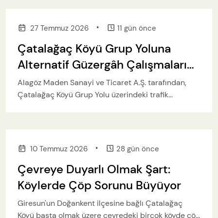
•
27 Temmuz 2026
11 gün önce
Çatalağaç Köyü Grup Yoluna
Alternatif Güzergâh Çalışmaları
Hızla Devam Ediyor
Alagöz Maden Sanayi ve Ticaret A.Ş. tarafından,
Çatalağaç Köyü Grup Yolu üzerindeki trafik
yoğunluğunu azaltmak, ulaşımı daha güvenli hale
getirmek ve grup yolunun kullanımını en aza
indirmek amacıyla başlatılan alternatif güzergâh
yapım çalışmaları aralıksız sürüyor.
•
10 Temmuz 2026
28 gün önce
Çevreye Duyarlı Olmak Şart:
Köylerde Çöp Sorunu Büyüyor
Giresun'un Doğankent ilçesine bağlı Çatalağaç
Köyü başta olmak üzere çevredeki birçok köyde çöp