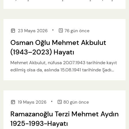
konteynerlerinin uzun süredir boşaltılmaması
vatandaşların tepkisine neden oluyor.
•
23 Mayıs 2026
76 gün önce
Osman Oğlu Mehmet Akbulut
(1943–2023) Hayatı
Mehmet Akbulut, nüfusa 20.07.1943 tarihinde kayıt
edilmiş olsa da, aslında 15.08.1941 tarihinde Şadı
Tepealan Yaylası eski obada dünyaya gelmiştir.
•
19 Mayıs 2026
80 gün önce
Ramazanoğlu Terzi Mehmet Aydın
1925-1993-Hayatı